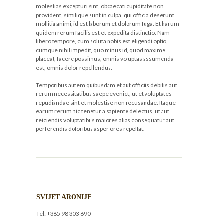
molestias excepturi sint, obcaecati cupiditate non
provident, similique sunt in culpa, qui officia deserunt
mollitia animi, id est laborum et dolorum fuga. Et harum
quidem rerum facilis est et expedita distinctio. Nam
libero tempore, cum soluta nobis est eligendi optio,
cumque nihil impedit, quo minus id, quod maxime
placeat, facere possimus, omnis voluptas assumenda
est, omnis dolor repellendus.
Temporibus autem quibusdam et aut officiis debitis aut
rerum necessitatibus saepe eveniet, ut et voluptates
repudiandae sint et molestiae non recusandae. Itaque
earum rerum hic tenetur a sapiente delectus, ut aut
reiciendis voluptatibus maiores alias consequatur aut
perferendis doloribus asperiores repellat.
SVIJET ARONIJE
Tel: +385 98 303 690