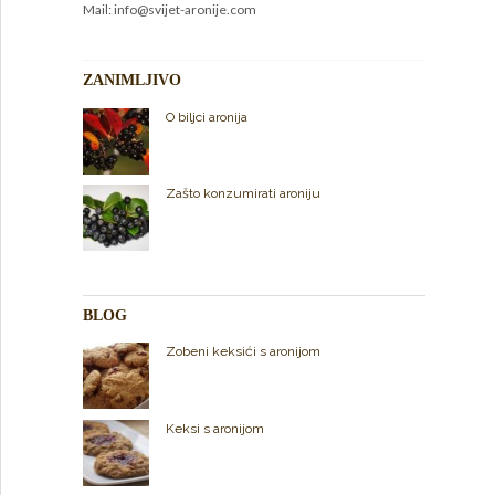
Mail: info@svijet-aronije.com
ZANIMLJIVO
O biljci aronija
Zašto konzumirati aroniju
BLOG
Zobeni keksići s aronijom
Keksi s aronijom