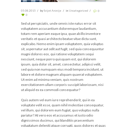
05.08.2015
by
Svijet Aronije
in
Uncategorized
0
0
Sed ut perspiciatis, unde omnis iste natus error sit
voluptatem accusantium doloremque laudantium,
totam rem aperiam eaque ipsa, quae ab illo inventore
veritatis et quasi architecto beatae vitae dicta sunt,
explicabo. Nemo enim ipsam voluptatem, quia voluptas
sit, aspernatur aut odit aut fugit, sed quia consequuntur
magni dolores eos, qui ratione voluptatem sequi
nesciunt, neque porro quisquam est, qui dolorem
ipsum, quia dolor sit, amet, consectetur, adipisci velit,
sed quia non numquam eius modi tempora incidunt, ut
labore et dolore magnam aliquam quaerat voluptatem.
Ut enim ad minima veniam, quis nostrum
exercitationem ullam corporis suscipit laboriosam, nisi
ut aliquid ex ea commodi consequatur?
Quis autem vel eum iure reprehenderit, qui in ea
voluptate velit esse, quam nihil molestiae consequatur,
vel illum, qui dolorem eum fugiat, quo voluptas nulla
pariatur? At vero eos et accusamus et iusto odio
dignissimos ducimus, qui blanditiis praesentium
voluptatum deleniti atque corrupti, quos dolores et quas